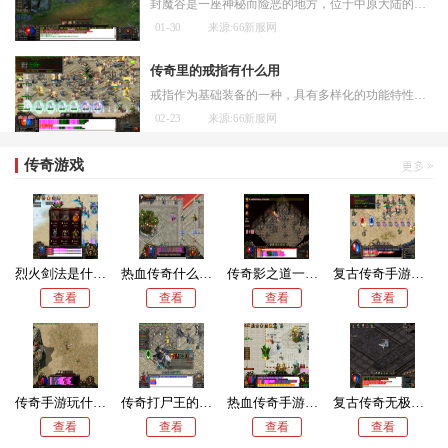
封魔谷是一座神秘而险恶的地方，位于中原大陆的深山之中。封魔谷以其凶险的环境和危险的生物而闻名于世，吸引着众多冒险者前来探险。而在这个恐怖的地方，有着一个传说中的怪
01-30
来源:66新服网
传奇里的戒指有什么用
戒指作为基础装备的一种，具有多样化的功能特性，这些功能主要通过属性加成和特殊效果来体现。戒指的基础属性通常包括攻击、魔法、道术、防御等数值的提升，这些数值直接增强
02-23
来源:66新服网
传奇游戏
烈火剑法是什么伤害类型
热血传奇什么怪爆特戒
传奇影之道一层怎么走
复古传奇手游信誉怎么验证
查看
查看
查看
查看
传奇手游玩什么职业的人多些
传奇打尸王的地方在哪
热血传奇手游怎么快速升级战力值
复古传奇无极真气怎样升级
查看
查看
查看
查看