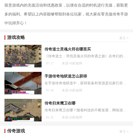
留意游戏内的充值活动和优惠政策，以便在合适的时机进行充值，获取更
多的福利。希望以上内容能够帮助到各位玩家，祝大家在零充值传奇手游
中玩得开心！
游戏攻略
传奇道士灵魂火符在哪里买
《传奇道士：寻找灵魂火符的奇遇之旅》在奇幻的大陆中，存在着一个神秘而充满魔法的世界。在这个世界中，有各种各样的职业和技能，可以让人们在冒险和战斗中展现自己的才能。
07-17
来源:66新服网
手游传奇地狱道怎么获得
在手游传奇地狱道中，获得装备和资源是玩家们非常关注的一个话题。下面将介绍几种获得装备和资源的方法。玩家可以通过完成主线任务来获取装备和资源。主线任务是推动游戏剧情
01-10
来源:66新服网
传奇归来鹰卫在哪
传奇归来鹰卫在哪？随着科技的不断发展，网络游戏早已成为许多年轻人生活中不可或缺的一部分。传奇归来鹰卫作为一款备受欢迎的网络游戏，吸引了数以百万计的玩家。鹰卫究竟在
01-31
来源:66新服网
传奇游戏