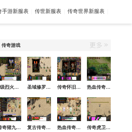
奇手游新服表
传世新服表
传奇世界新服表
传奇游戏
4级烈火和5级烈火有什么区别
圣域修罗暴什么勋章
传奇怀旧版书页在哪里打造
热血传奇现在怎么升级装备
传奇猪九生死门走法
复古传奇在哪打噬血术
热血传奇盟重地牢在哪
传奇虎卫厉害还是多多厉害