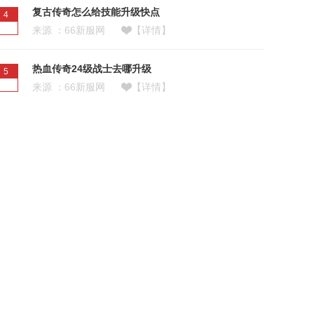
复古传奇怎么给技能升级快点
4
来源 ：66新服网
【详情】
热血传奇24级战士去哪升级
5
来源 ：66新服网
【详情】