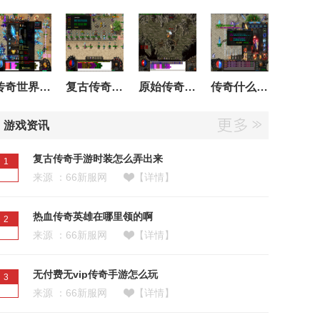
传奇世界风影盾哪里打
复古传奇点卡版金刚石价格
原始传奇180天后怎么玩
传奇什么职业克制法师啊
游戏资讯
复古传奇手游时装怎么弄出来
1
来源 ：66新服网
【详情】
热血传奇英雄在哪里领的啊
2
来源 ：66新服网
【详情】
无付费无vip传奇手游怎么玩
3
来源 ：66新服网
【详情】