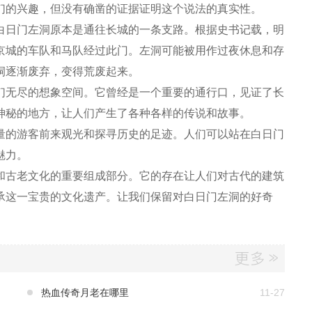
们的兴趣，但没有确凿的证据证明这个说法的真实性。
白日门左洞原本是通往长城的一条支路。根据史书记载，明
京城的车队和马队经过此门。左洞可能被用作过夜休息和存
洞逐渐废弃，变得荒废起来。
们无尽的想象空间。它曾经是一个重要的通行口，见证了长
神秘的地方，让人们产生了各种各样的传说和故事。
量的游客前来观光和探寻历史的足迹。人们可以站在白日门
魅力。
和古老文化的重要组成部分。它的存在让人们对古代的建筑
承这一宝贵的文化遗产。让我们保留对白日门左洞的好奇
热血传奇月老在哪里
11-27